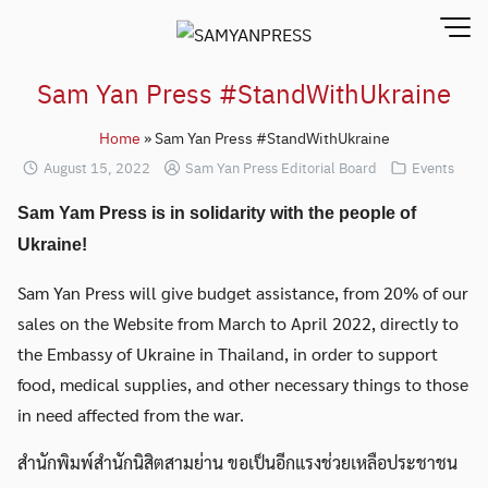
Skip
to
content
Sam Yan Press #StandWithUkraine
Home
»
Sam Yan Press #StandWithUkraine
August 15, 2022
Sam Yan Press Editorial Board
Events
Sam Yam Press is in solidarity with the people of
Ukraine!
Sam Yan Press will give budget assistance, from 20% of our
sales on the Website from March to April 2022, directly to
the Embassy of Ukraine in Thailand, in order to support
food, medical supplies, and other necessary things to those
in need affected from the war.
สำนักพิมพ์สำนักนิสิตสามย่าน ขอเป็นอีกแรงช่วยเหลือประชาชน