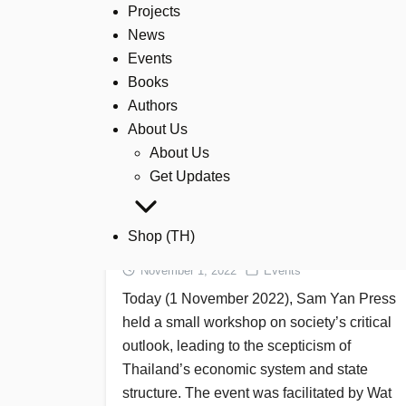
Skip
Projects
to
News
content
Events
Books
Authors
About Us
About Us
Get Updates
The Critical Outlook on Society
Shop (TH)
Workshop
November 1, 2022
Events
Today (1 November 2022), Sam Yan Press
held a small workshop on society’s critical
outlook, leading to the scepticism of
Thailand’s economic system and state
structure. The event was facilitated by Wat