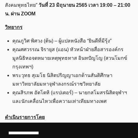
สังคมพุทธไทย”
วันที่ 23 มิถุนายน 2565 เวลา 19:00 – 21:00
น. ผ่าน ZOOM
วิทยากร
คุณภูวิศ พิศวง (ต้น) – ผู้แปลหนังสือ “ยินดีที่มีรุ้ง”
คุณศศวรรณ จิรายุส (แอน) หัวหน้าฝ่ายสื่อสารองค์กร
มูลนิธิหอจดหมายเหตุพุทธทาส อินทปัญโญ (สวนโมกข์
กรุงเทพฯ)
พระวุทธ สุเมโธ นิสิตปริญญาเอกด้านสันติศึกษา
มหาวิทยาลัยมหาจุฬาลงกรณ์ราชวิทยาลัย
คุณสิรภพ อัตโตหิ (แรปเตอร์) – นายกสโมสรนิสิตจุฬาฯ
และนักเคลื่อนไหวเพื่อความเท่าเทียมทางเพศ
ดำเนินรายการโดย
คุณธนภรณ์ ภังคสังข์ (ฟิฟ)